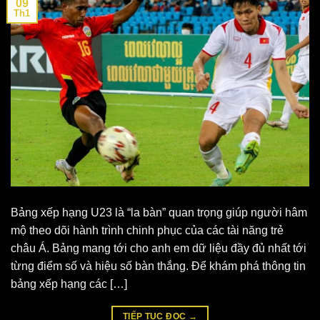
09
Th1
Bảng xếp hạng U23 là “la bàn” quan trọng giúp người hâm
mộ theo dõi hành trình chinh phục của các tài năng trẻ
châu Á. Bảng mang tới cho anh em dữ liệu đầy đủ nhất tới
từng điểm số và hiệu số bàn thắng. Để khám phá thông tin
bảng xếp hạng các […]
TIẾP TỤC ĐỌC
→