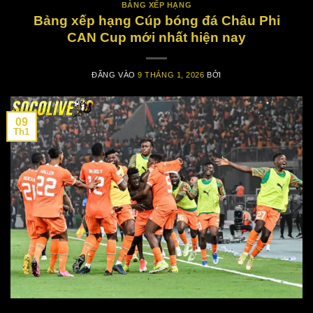
BẢNG XẾP HẠNG
Bảng xếp hạng Cúp bóng đá Châu Phi
CAN Cup mới nhất hiện nay
ĐĂNG VÀO
9 THÁNG 1, 2026
BỞI
09
Th1