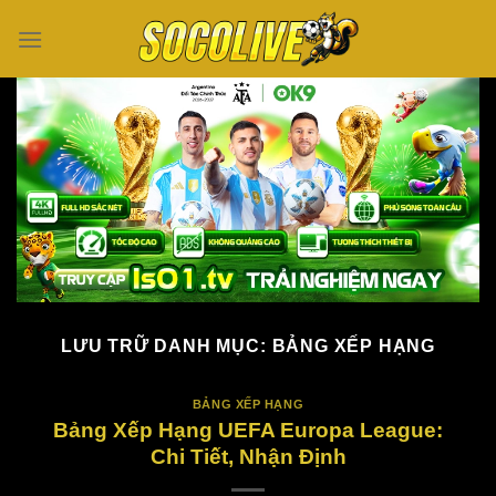
Bỏ
qua
nội
dung
LƯU TRỮ DANH MỤC:
BẢNG XẾP HẠNG
BẢNG XẾP HẠNG
Bảng Xếp Hạng UEFA Europa League:
Chi Tiết, Nhận Định