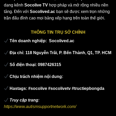
dạng kênh
Socolive TV
hợp pháp và mở rộng nhiều nền
tảng. Đến với
Socolived.ac
bạn sẽ được xem trọn những
trận đấu đỉnh cao mọi bảng xếp hạng trên toàn thế giới.
THÔNG TIN TRỤ SỞ CHÍNH
Tên doanh nghiệp: Socolived.ac
Địa chỉ:
118 Nguyễn Trãi, P. Bến Thành, Q1, TP. HCM
Số điện thoại:
0987426315
Chịu trách nhiệm nội dung:
Hastags: #socolive #socolivetv #tructiepbongda
Truy cập trang
:
https://www.autismsupportnetwork.com/