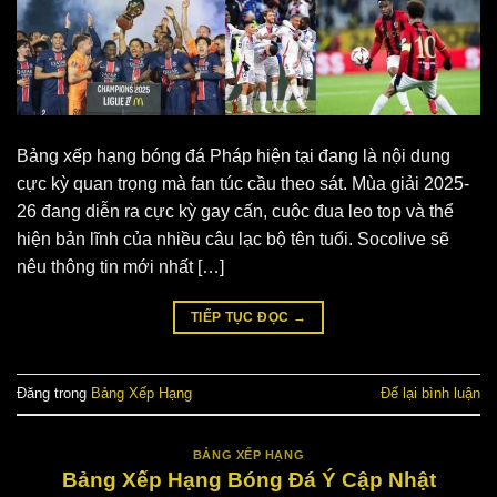
Bảng xếp hạng bóng đá Pháp hiện tại đang là nội dung
cực kỳ quan trọng mà fan túc cầu theo sát. Mùa giải 2025-
26 đang diễn ra cực kỳ gay cấn, cuộc đua leo top và thể
hiện bản lĩnh của nhiều câu lạc bộ tên tuổi. Socolive sẽ
nêu thông tin mới nhất […]
TIẾP TỤC ĐỌC
→
Đăng trong
Bảng Xếp Hạng
Để lại bình luận
BẢNG XẾP HẠNG
Bảng Xếp Hạng Bóng Đá Ý Cập Nhật