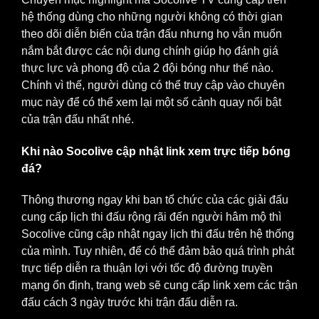
hệ thống dùng cho những người không có thời gian
theo dõi diễn biến của trận đấu nhưng họ vẫn muốn
nắm bắt được các nội dung chính giúp họ đánh giá
thực lực và phong độ của 2 đội bóng như thế nào.
Chính vì thế, người dùng có thể truy cập vào chuyên
mục này để có thể xem lại một số cảnh quay nổi bật
của trận đấu nhất nhé.
Khi nào Socolive cập nhật link xem trực tiếp bóng
đá?
Thông thương ngay khi ban tổ chức của các giải đấu
cung cấp lịch thi đấu rộng rãi đến người hâm mộ thì
Socolive cũng cập nhật ngay lịch thi đấu trên hệ thống
của mình. Tuy nhiên, để có thể đảm bảo quá trình phát
trực tiếp diễn ra thuận lợi với tốc độ đường truyền
mạng ổn định, trang web sẽ cung cấp link xem các trận
đấu cách 3 ngày trước khi trận đấu diễn ra.