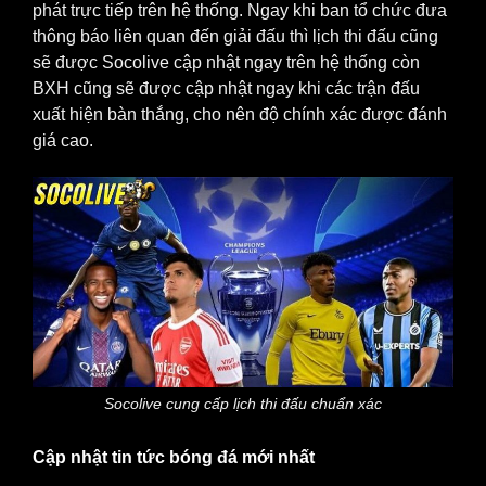
phát trực tiếp trên hệ thống. Ngay khi ban tổ chức đưa
thông báo liên quan đến giải đấu thì lịch thi đấu cũng
sẽ được Socolive cập nhật ngay trên hệ thống còn
BXH cũng sẽ được cập nhật ngay khi các trận đấu
xuất hiện bàn thắng, cho nên độ chính xác được đánh
giá cao.
Socolive cung cấp lịch thi đấu chuẩn xác
Cập nhật tin tức bóng đá mới nhất