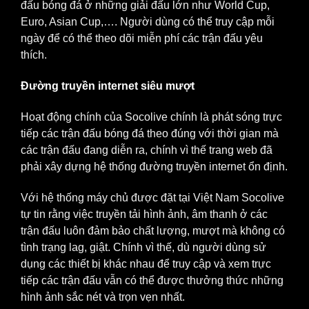
đấu bóng đá ở những giải đấu lớn như World Cup,
Euro, Asian Cup,…. Người dùng có thể truy cập mỗi
ngày để có thể theo dõi miễn phí các trận đấu yêu
thích.
Đường truyền internet siêu mượt
Hoạt động chính của Socolive chính là phát sóng trực
tiếp các trận đấu bóng đá theo đúng với thời gian mà
các trận đấu đang diễn ra, chính vì thế trang web đã
phải xây dựng hệ thống đường truyền internet ổn định.
Với hệ thống máy chủ được đặt tại Việt Nam Socolive
tự tin rằng việc truyền tải hình ảnh, âm thanh ở các
trận đấu luôn đảm bảo chất lượng, mượt mà không có
tình trạng lag, giật. Chính vì thế, dù người dùng sử
dụng các thiết bị khác nhau để truy cập và xem trực
tiếp các trận đấu vẫn có thể được thưởng thức những
hình ảnh sắc nét và trọn vẹn nhất.