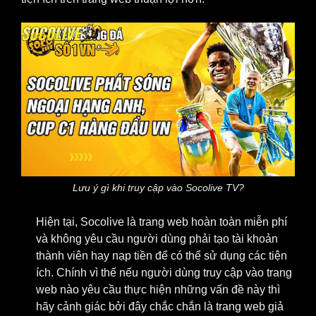
Lưu ý gì khi truy cập vào Socolive TV?
Hiện tại, Socolive là trang web hoàn toàn miễn phí
và không yêu cầu người dùng phải tạo tài khoản
thành viên hay nạp tiền để có thể sử dụng các tiện
ích. Chính vì thế nếu người dùng truy cập vào trang
web nào yêu cầu thực hiện những vấn đề này thì
hãy cảnh giác bởi đây chắc chắn là trang web giả