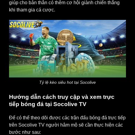
giúp cho bản thân có thêm cơ hội giành chiến thắng
khi tham gia cá cược.
Tỷ lệ kèo siêu hot tại Socolive
Hướng dẫn cách truy cập và xem trực
tiếp bóng đá tại Socolive TV
Để có thể theo dõi được các trận đấu bóng đá trực tiếp
trên Socolive TV người hâm mộ sẽ cần thực hiện các
bước như sau: