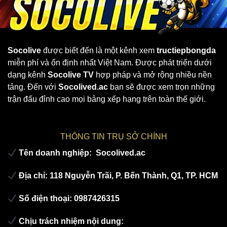
Socolive
được biết đến là một kênh xem
tructiepbongda
miễn phí và ổn định nhất Việt Nam. Được phát triển dưới
dạng kênh
Socolive TV
hợp pháp và mở rộng nhiều nền
tảng. Đến với
Socolived.ac
bạn sẽ được xem trọn những
trận đấu đỉnh cao mọi bảng xếp hạng trên toàn thế giới.
THÔNG TIN TRỤ SỞ CHÍNH
Tên doanh nghiệp: Socolived.ac
Địa chỉ:
118 Nguyễn Trãi, P. Bến Thành, Q1, TP. HCM
Số điện thoại:
0987426315
Chịu trách nhiệm nội dung: