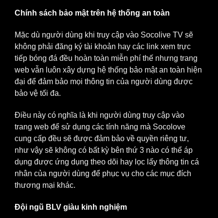
Chính sách bảo mật trên hệ thống an toàn
Mặc dù người dùng khi truy cập vào Socolive TV sẽ
không phải đăng ký tài khoản hay các link xem trực
tiếp bóng đá đều hoàn toàn miễn phí thế nhưng trang
web vẫn luôn xây dựng hệ thống bảo mật an toàn hiện
đại để đảm bảo mọi thông tin của người dùng được
bảo vệ tối đa.
Điều này có nghĩa là khi người dùng truy cập vào
trang web để sử dụng các tính năng mà Socolove
cung cấp đều sẽ được đảm bảo về quyền riêng tư,
như vậy sẽ không có bất kỳ bên thứ 3 nào có thể áp
dụng được ứng dụng theo dõi hay lọc lấy thông tin cá
nhân của người dùng để phục vụ cho các mục đích
thương mại khác.
Đội ngũ BLV giàu kinh nghiệm