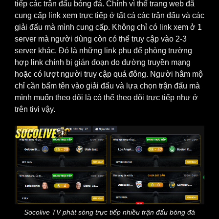
tiếp các trận đấu bóng đá. Chính vì thế trang web đã
cung cấp link xem trực tiếp ở tất cả các trận đấu và các
giải đấu mà mình cung cấp. Không chỉ có link xem ở 1
server mà người dùng còn có thể truy cập vào 2-3
server khác. Đó là những link phụ để phòng trường
hợp link chính bị gián đoạn do đường truyền mạng
hoặc có lượt người truy cập quá đông. Người hâm mộ
chỉ cần bấm tên vào giải đấu và lựa chọn trận đấu mà
mình muốn theo dõi là có thể theo dõi trực tiếp như ở
trên tivi vậy.
Socolive TV phát sóng trực tiếp nhiều trận đấu bóng đá