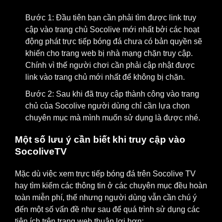
Bước 1: Đầu tiên bạn cần phải tìm được link truy
cập vào trang chủ Socolive mới nhất bởi các hoạt
động phát trực tiếp bóng đá chưa có bản quyền sẽ
khiến cho trang web bị nhà mạng chặn truy cập.
Chính vì thế người chơi cần phải cập nhật được
link vào trang chủ mới nhất để không bị chặn.
Bước 2: Sau khi đã truy cập thành công vào trang
chủ của Socolive người dùng chỉ cần lựa chọn
chuyên mục mà mình muốn sử dụng là được nhé.
Một số lưu ý cần biết khi truy cập vào
SocoliveTV
Mặc dù việc xem trực tiếp bóng đá trên Socolive TV
hay tìm kiếm các thông tin ở các chuyên mục đều hoàn
toàn miễn phí, thế nhưng người dùng vẫn cần chú ý
đến một số vấn đề như sau để quá trình sử dụng các
tiện ích trên trang web thuận lợi hơn: