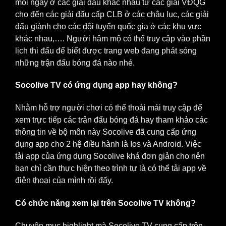
mỗi ngày ở các giải đấu khác nhau từ các giải VĐQG
cho đến các giải đấu cấp CLB ở các châu lục, các giải
đấu giành cho các đội tuyển quốc gia ở các khu vực
khác nhau,…. Người hâm mộ có thể truy cập vào phần
lịch thi đấu để biết được trang web đang phát sóng
những trận đấu bóng đá nào nhé.
Socolive TV có ứng dụng app hay không?
Nhằm hỗ trợ người chơi có thể thoải mái truy cập để
xem trực tiếp các trận đấu bóng đá hay tham khảo các
thông tin về bộ môn này Socolive đã cung cấp ứng
dụng app cho 2 hệ điều hành là Ios và Android. Việc
tải app của ứng dụng Socolive khá đơn giản cho nên
bạn chỉ cần thực hiện theo trình tự là có thể tải app về
điện thoại của mình rồi đấy.
Có chức năng xem lại trên Socolive TV không?
Chuyên mục highlight mà Socolive TV cung cấp trên